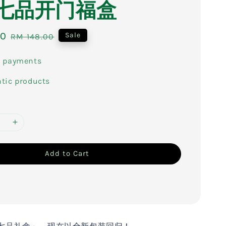
x 七品开门福盒
00
Regular
Sale
RM 148.00
price
e payments
tic products
Add to Cart