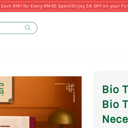
 RM1 for Every RM30 Spent!
Enjoy 5% OFF on your First P
Bio
Bio 
Nece