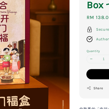
Bo
Sale
RM 138.
price
Secur
Authen
Quantity
Share