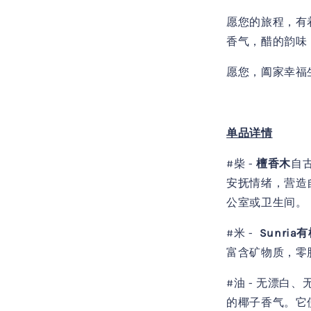
愿您的旅程，有
香气，醋的韵味
愿您，阖家幸福
单品详情
#柴 -
檀香木
自
安抚情绪，营造
公室或卫生间。
#米 -
Sunria
富含矿物质，零
#油 - 无漂白、
的椰子香气。它