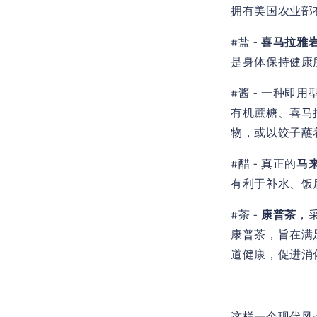
拥有美国农业部
#盐 -
喜马拉雅
是身体保持健康
#酱 - 一种即用
有机蔗糖、喜马
物，或以饺子蘸
#醋 - 真正的
马
有利于补水、饭
#茶 -
康普茶
，
康普茶，旨在满
道健康，促进消
这样一个现代风