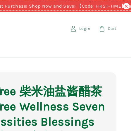
urchase! Shop Now and Save! 【Code: FIRST-TIME】
Earn RM
Login
Cart
 Tree 柴米油盐酱醋茶
Tree Wellness Seven
ssities Blessings