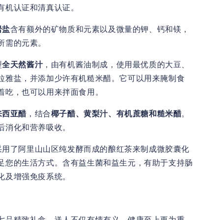
有机认证和清真认证。
岩盐
含有额外的矿物质和元素以及微量的钾、钙和镁，
所需的元素。
型
全天然酱汁
，由有机酱油制成，使用最优质的大豆、
拉雅盐，并添加少许有机糙米醋。它可以用来腌制食
着吃，也可以用来拌面食用。
来西亚醋
，结合
椰子醋、黄梨汁、有机蔗糖和糙米醋
。
后消化和营养吸收。
采用了阿里山山区纯发酵而成的酿红茶来制成微胶囊化
足您的生活方式。含有益生菌和益生元，有助于支持肠
化及增强免疫系统。
七品精致礼盒，送人不仅有情有义，健康至上更为重