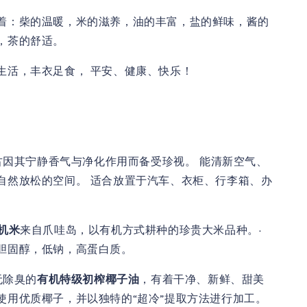
着：柴的温暖，米的滋养，油的丰富，盐的鲜味，酱的
，茶的舒适。
生活，丰衣足食， 平安、健康、快乐！
古因其宁静香气与净化作用而备受珍视。 能清新空气、
自然放松的空间。 适合放置于汽车、衣柜、行李箱、办
有机米
来自爪哇岛，以有机方式耕种的珍贵大米品种。·
胆固醇，低钠，高蛋白质。
无除臭的
有机特级初榨椰子油
，有着干净、新鲜、甜美
使用优质椰子，并以独特的“超冷”提取方法进行加工。