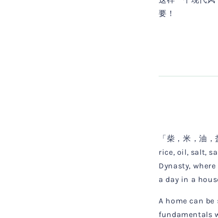
要！
「柴，米，油，盐，酱，
rice, oil, salt,
Dynasty, where 
a day in a hou
A home can be s
fundamentals w