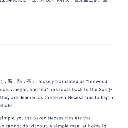
醋，茶」, loosely translated as “firewood,
 sauce, vinegar, and tea” has roots back to the Song-
they are deemed as the Seven Necessities to begin
sehold.
imple, yet the Seven Necessities are the
e cannot do without. A simple meal at home is