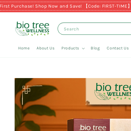
t Purchase! Shop Now and Save! 【Code: FIRST-TIME】
Earn
Search
Home
About Us
Products
Blog
Contact Us